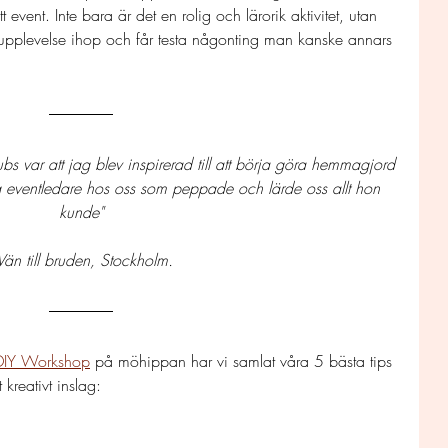
tt event. Inte bara är det en rolig och lärorik aktivitet, utan 
upplevelse ihop och får testa någonting man kanske annars 
bs var att jag blev inspirerad till att börja göra hemmagjord 
g eventledare hos oss som peppade och lärde oss allt hon 
kunde"
 Vän till bruden, Stockholm.
DIY Workshop
 på möhippan har vi samlat våra 5 bästa tips 
reativt inslag: