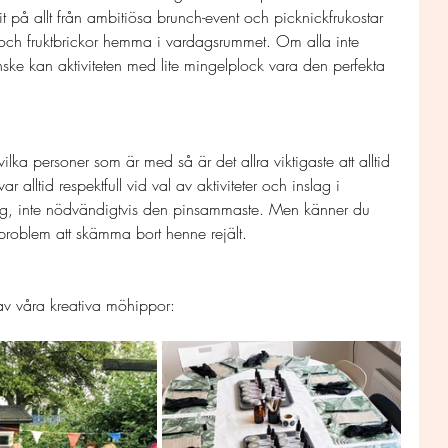
t på allt från ambitiösa brunch-event och picknickfrukostar 
och fruktbrickor hemma i vardagsrummet. Om alla inte 
ske kan aktiviteten med lite mingelplock vara den perfekta 
ka personer som är med så är det allra viktigaste att alltid 
r alltid respektfull vid val av aktiviteter och inslag i 
ag, inte nödvändigtvis den pinsammaste. Men känner du 
problem att skämma bort henne rejält.
av våra kreativa möhippor: