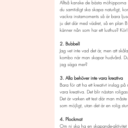
Alltså kanske de bästa möhipporna ha
du samtidigt ska skapa naturligt, k
vackra instamoments så är bara ljuse
ju det där med vädret, så en plan B
känner nån som har ett lusthus? Kör!
2. Bubbel!
Jag vet inte vad det är, men att skål
kombo när man skapar hudvård. Du f
jag säga mer?
3. Alla behöver inte vara kreativa
Bara för att ha ett kreativt inslag 
vara kreativa. Det blir nästan rolig
Det är varken ett test där man måste
som möjligt, utan det är en rolig stund
4. Plockmat
Om ni ska ha en skapande-aktivitet ä