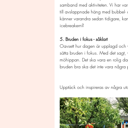
samband med aktiviteten. Vi har vari
till avslappnade häng med bubbel- 
känner varandra sedan tidigare, kan
icebreakern?
5. Bruden i fokus - såklart
Oavsett hur dagen är upplagd och vil
sätta bruden i fokus. Med det sagt, va
möhippan. Det ska vara en rolig d
bruden bra ska det inte vara några 
Upptäck och inspireras av några ut