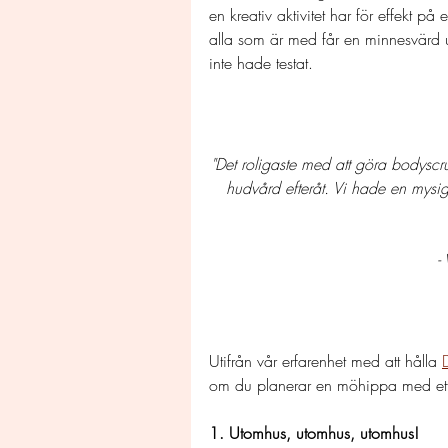
en kreativ aktivitet har för effekt på e
alla som är med får en minnesvärd 
inte hade testat.
"Det roligaste med att göra bodyscru
hudvård efteråt. Vi hade en mysi
-
Utifrån vår erfarenhet med att hålla 
om du planerar en möhippa med ett k
1. Utomhus, utomhus, utomhus!