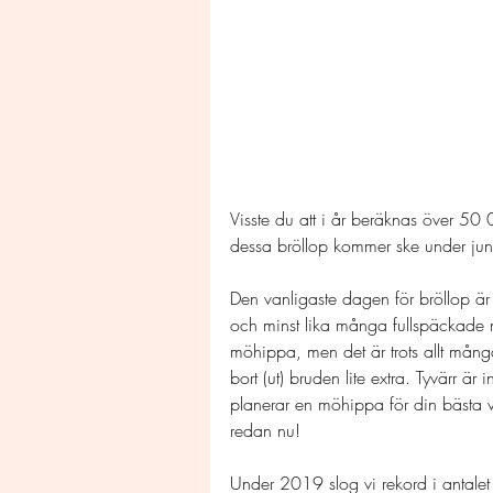
Visste du att i år beräknas över 50
dessa bröllop kommer ske under juni
Den vanligaste dagen för bröllop är
och minst lika många fullspäckade
möhippa, men det är trots allt mån
bort (ut) bruden lite extra. Tyvärr är
planerar en möhippa för din bästa vä
redan nu!
Under 2019 slog vi rekord i antalet