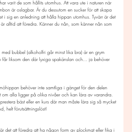
r varit de som hållits utomhus. Att vara ute i naturen när 
ombon är oslagbar. Är du dessutom en sucker för att skapa 
t i sig en anledning att hålla hippan utomhus. Tyvärr är det 
 är alltid att föredra. Känner du nån, som känner nån som 
a med bubbel (alkoholfri går minst lika bra) är en grym 
år liksom den där lyxiga spakänslan och... ja behöver 
på möhippan behöver inte samtliga i gänget för den delen 
ast om alla ligger på olika nivåer och kan lära av varandra. 
 prestera bäst eller en kurs där man måste lära sig så mycket 
, helt förutsättningslöst!
r det att föredra att ha någon form av plockmat eller fika i 