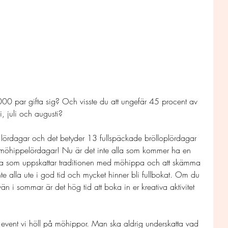
 000 par gifta sig? Och visste du att ungefär 45 procent av 
, juli och augusti?
 lördagar och det betyder 13 fullspäckade brölloplördagar 
 möhippelördagar! Nu är det inte alla som kommer ha en 
ga som uppskattar traditionen med möhippa och att skämma 
 inte alla ute i god tid och mycket hinner bli fullbokat. Om du 
n i sommar är det hög tid att boka in er kreativa aktivitet 
 event vi höll på möhippor. Man ska aldrig underskatta vad 